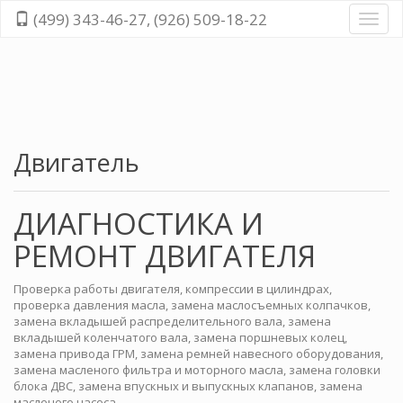
(499) 343-46-27, (926) 509-18-22
Диагн
и
ремо
всех
cисте
автом
Двигатель
ДИАГНОСТИКА И
РЕМОНТ ДВИГАТЕЛЯ
Проверка работы двигателя, компрессии в цилиндрах,
проверка давления масла, замена маслосъемных колпачков,
замена вкладышей распределительного вала, замена
вкладышей коленчатого вала, замена поршневых колец,
замена привода ГРМ, замена ремней навесного оборудования,
замена масленого фильтра и моторного масла, замена головки
блока ДВС, замена впускных и выпускных клапанов, замена
масленого насоса.