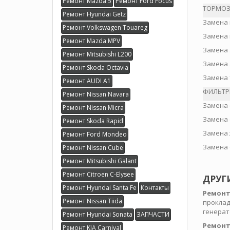
Ремонт Mazda 5
Ремонт Ford Focus
ТОРМОЗ
Ремонт Hyundai Getz
Замена 
Ремонт Volkswagen Touareg
Замена 
Ремонт Mazda MPV
Замена 
Ремонт Mitsubishi L200
Замена 
Ремонт Skoda Octavia
Замена 
Ремонт AUDI A1
ФИЛЬТР
Ремонт Nissan Navara
Замена 
Ремонт Nissan Micra
Замена 
Ремонт Skoda Rapid
Замена 
Ремонт Ford Mondeo
Замена 
Ремонт Nissan Cube
Ремонт Mitsubishi Galant
Ремонт Citroen C-Elysee
ДРУГ
Ремонт Hyundai Santa Fe
Контакты
Ремонт
Ремонт Nissan Tiida
проклад
генерат
Ремонт Hyundai Sonata
ЗАПЧАСТИ
Ремонт
Ремонт KIA Carnival