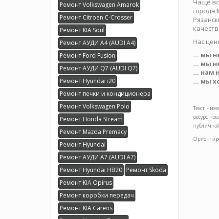
Чаще вс
Ремонт Volkswagen Amarok
города 
Ремонт Citroen C-Crosser
Рязанск
качест
Ремонт KIA Soul
Нас ценя
Ремонт АУДИ А4 (AUDI A4)
... мы 
Ремонт Ford Fusion
... мы 
Ремонт АУДИ Q7 (AUDI Q7)
... нам
Ремонт Hyundai i20
... мы 
Ремонт печки и кондиционера
Ремонт Volkswagen Polo
Текст ниже
ресурс но
Ремонт Honda Stream
публичной
Ремонт Mazda Premacy
Ориентиро
Ремонт Hyundai
Ремонт АУДИ А7 (AUDI A7)
Ремонт Hyundai HB20
Ремонт Skoda
Ремонт KIA Opirus
Ремонт коробки передач
Ремонт KIA Carens