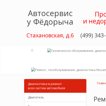
Автосервис
Про
у Фёдорыча
и недо
Стахановская, д.6
(499) 343-
Главн
Диагностика и ремонт
всех cистем автомобиля
Рем
Двигатель