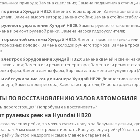
сальника привода; Замена сцепления; Замена подшипника ступицы и
 подвески Хундай HB20:
Замена опоры шаровой; Замена рычага в с
детали; Замена амортизатора; Замена стойки; Замена стойки стабили
 рулевого управления Хундай HB20:
Замена рулевого наконечника
амена и ремонт рулевой рейки; Замена насоса гидроусилителя;
 тормозной системы Хундай HB20:
Замена тормозного диска или 
тормозных колодок; Замена колодок ручного тормоза; Замена троса 
а
 электрооборудования Хундай HB20:
Замена свечей и свечи нак
 зажигания; Замена или ремонт генератора; Замена или ремонт стар
овка фары; Замена лампы фары; Зарядка или замена аккумулятора (А
 и обслуживание кондиционера Хундай HB20:
Диагностика неисп
онера; Замена компрессора; Замена испарителя; Очистка радиатор
ТЫ ПО ВОССТАНОВЛЕНИЮ УЗЛОВ АВТОМОБИЛЯ
ь дорогостоящая? Попробуем ее восстановить?
т рулевых реек на Hyundai HB20
текла рулевая рейка, то можно купить новую за безумные деньги, ку
-развал. А мы можем отремонтировать Вашу рулевую рейку! У нас е
 рейку быстро, недорого и самое главное с гарантией.