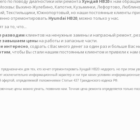
его по поводу диагностики или ремонта
Хундай HB20
к нам обращаю
Москвы: Выхино-Жулебино, Капотня, Кузьминки, Лефортово, Люблино
ий, Текстильщики, Южнопортовый, но наши постоянные клиенты прие
венно отремонтировать
Hyundai HB20
, можно только у нас.
т за то, что...
не разводим
клиентов на ненужные замены и напрасный ремонт, рез
не завышаем цены
на работы и запасные части.
 не интересно
, содрать с Вас много денег за один раз и больше Вас н
хотим
, чтобы Вы стали нашим постоянным клиентом и привели к нам с
 предназначен для тех, кто хочет отремонтировать Хундай HB20 недорого, но при этом у
сит исключительно информационный характер и ни при каких условиях информационные м
 офертой, определяемой положениями Статьи 437 Гражданского кодекса РФ.
вочные цены можно узнать, позвонив нам. Точная цена ремонта определяется только пос