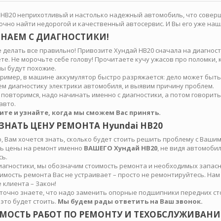
 HB20 неприхотливый и настолько надежный автомобиль, что совер
точно найти недорогой и качественный автосервис. И Вы его уже наш
НАЕМ С ДИАГНОСТИКИ!
 делать все правильно! Привозите Хундай HB20 сначала на диагност
те. Не морочьте себе голову! Прочитаете кучу ужасов про поломки,
ы будут похожие.
пример, в машине аккумулятор быстро разряжается: дело может быть 
м диагностику электрики автомобиля, и выявим причину проблем.
 повторимся, надо начинать именно с диагностики, а потом говорить
авто.
ите и узнайте, когда мы сможем Вас принять.
ЗНАТЬ ЦЕНУ РЕМОНТА Hyundai HB20
, Вам хочется знать, сколько будет стоить решить проблему с Ваши
ь цены на ремонт именно
ВАШЕГО Хундай HB20
, не видя автомобил
сь.
иагностики, мы обозначим стоимость ремонта и необходимых запасны
оимость ремонта Вас не устраивает – просто не ремонтируйтесь. Нам
 клиента – Закон!
 точно знаете, что надо заменить опорные подшипники передних стое
 это будет стоить.
Мы будем рады ответить на Ваш звонок.
МОСТЬ РАБОТ ПО РЕМОНТУ И ТЕХОБСЛУЖИВАНИЮ