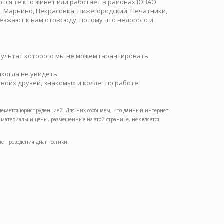
тся те кто живет или работает в районах ЮВАО
, Марьино, Некрасовка, Нижегородский, Печатники,
зжают к нам отовсюду, потому что недорого и
ультат которого мы не можем гарантировать.
икогда не увидеть.
воих друзей, знакомых и коллег по работе.
влекается юриспруденцией. Для них сообщаем, что данный интернет-
атериалы и цены, размещенные на этой странице, не является
ле проведения диагностики.