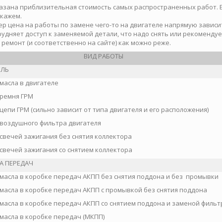
азана приблизительная стоимость самых распространенных работ. Ес
скажем.
р цена на работы по замене чего-то на двигателе напрямую зависит 
рудняет доступ к заменяемой детали, что надо снять или рекоменду
 ремонт (и соответственно на сайте) как можно реже.
ВИД РАБОТЫ
ЕЛЬ
масла в двигателе
ремня ГРМ
цепи ГРМ (сильно зависит от типа двигателя и его расположения)
воздушного фильтра двигателя
свечей зажигания без снятия коллектора
свечей зажигания со снятием коллектора
А ПЕРЕДАЧ
масла в коробке передач АКПП без снятия поддона и без промывки
масла в коробке передач АКПП с промывкой без снятия поддона
масла в коробке передач АКПП со снятием поддона и заменой фильт
масла в коробке передач (МКПП)