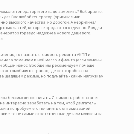
сломался генератор и его надо заменить? Выбираете,
ь для Вас любой генератор (оригинал или
нно высокого качества, но дорогой. А неоригинал
дартных частей, которые продаются отдельно. Врядли
генератор гораздо надежнее нового дешевого.
я.
ъемник, то назвать стоимость ремонта АКПП и
сначала поменяем в ней масло и фильтр (если замены
е и общий износ. Вообще мы рекомендуем почаще
 автомобиля в странах, где нет «пробок» на
лее щадящем режиме, но подумайте - каким нагрузкам
ены бессмысленно писать. Стоимость работ станет
 не интересно заработать на том, чтоб двигатель
ски и попробуем его починить с оптимизацией
акие-то не самые ответственные детали можно и на