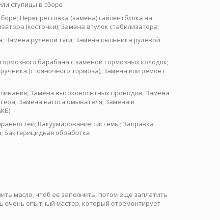
ли ступицы в сборе
боре; Перепрессовка (замена) сайлентблока на
затора (косточки); Замена втулок стабилизатора;
; Замена рулевой тяги; Замена пыльника рулевой
тормозного барабана с заменой тормозных колодок;
ручника (стояночного тормоза); Замена или ремонт
аливания; Замена высоковольтных проводов; Замена
тера; Замена насоса омывателя; Замена и
КБ)
равностей; Вакуумирование системы; Заправка
а; Бактерицидная обработка
пить масло, чтоб ее заполнить, потом еще заплатить
сть очень опытный мастер, который отремонтирует