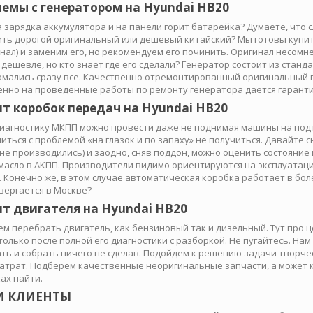
емы с генератором на Hyundai HB20
 зарядка аккумулятора и на панели горит батарейка? Думаете, что 
ить дорогой оригинальный или дешевый китайский? Мы готовы купит
нал) и заменим его, но рекомендуем его починить. Оригинал несомне
 дешевле, но кто знает где его сделали? Генератор состоит из стан
ломались сразу все. Качественно отремонтированный оригинальный 
енно на проведенные работы по ремонту генератора дается гаранти
т коробок передач на Hyundai HB20
диагностику МКПП можно провести даже не поднимая машины на под
иться с проблемой «на глазок и по запаху» не получиться. Давайте 
 не производились) и заодно, сняв поддон, можно оценить состояни
масло в АКПП. Производители видимо ориентируются на эксплуатацию
. Конечно же, в этом случае автоматическая коробка работает в бо
вергается в Москве?
т двигателя на Hyundai HB20
м перебрать двигатель, как бензиновый так и дизельный. Тут про ц
только после полной его диагностики с разборкой. Не пугайтесь. Нам
ть и собрать ничего не сделав. Подойдем к решению задачи творче
атрат. Подберем качественные неоригинальные запчасти, а может к
ах найти.
 КЛИЕНТЫ