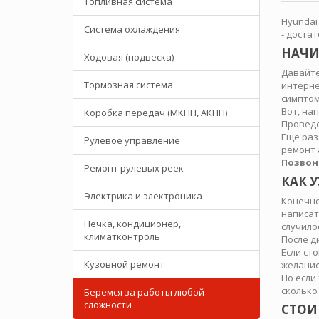
Топливная система
Hyundai
Система охлаждения
- доста
НАЧИ
Ходовая (подвеска)
Давайте
Тормозная система
интерне
симптом
Вот, на
Коробка передач (МКПП, АКПП)
Проведе
Еще раз
Рулевое управление
ремонт 
Позвон
Ремонт рулевых реек
КАК У
Электрика и электроника
Конечно
написат
Печка, кондиционер,
случило
климатконтроль
После д
Если ст
Кузовной ремонт
желание
Но если
сколько
Беремся за работы любой
сложности
СТОИ