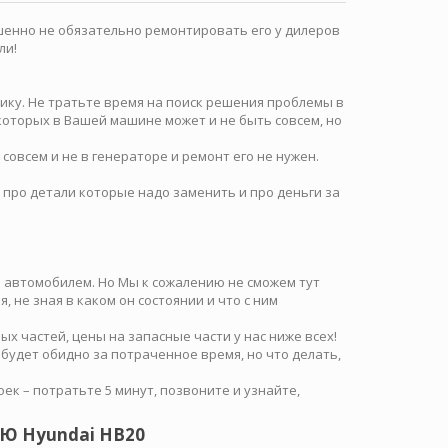
шенно не обязательно ремонтировать его у дилеров
ли!
ику. Не тратьте время на поиск решения проблемы в
 которых в Вашей машине может и не быть совсем, но
совсем и не в генераторе и ремонт его не нужен.
 про детали которые надо заменить и про деньги за
м автомобилем. Но Мы к сожалению не сможем тут
я, не зная в каком он состоянии и что с ним
х частей, цены на запасные части у нас ниже всех!
 будет обидно за потраченное время, но что делать,
к – потратьте 5 минут, позвоните и узнайте,
 Hyundai HB20