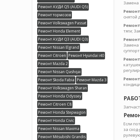
Замена 
Ремонт АУДИ Q5 (AUDI Q5)
Ремонт
Ремонт тормозов
снятой 
Ремонт Volkswagen Passat
Ремонт
тяги; З
Ремонт Honda Element
Ремонт АУДИ Q3 (AUDI Q3)
Ремонт
Замена 
Ремонт Nissan Elgrand
суппорт
Ремонт Citroen
Ремонт Hyundai i40
Ремонт
Ремонт Mazda 2
катушек
регулир
Ремонт Nissan Qashqai
Ремонт
Ремонт Skoda Fabia
Ремонт Mazda 3
кондици
Ремонт Volkswagen Sharan
Ремонт Honda Odyssey
РАБО
Ремонт Citroen C8
Запчаст
Ремонт Honda Stepwagon
Ремон
Ремонт Honda Civic
Если по
Ремонт Nissan Maxima
за сход
рулевую
Ремонт Mitsubishi Grandis