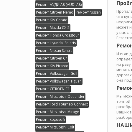
Пробл
Ремонт АУДИ А8 (AUDI A8)
Пропала
Ремонт Citroen Nemo
Ремонт Nissan
что куп
Ремонт KIA Cerato
неориги
может и
Ремонт Mazda CX-5
у вас с
Ремонт Honda Crosstour
Естеств
Ремонт Hyundai Solaris
Ремон
Ремонт Nissan Sentra
И если 
Ремонт Citroen C4
определ
ни разу
Ремонт KIA Picanto
менять 
Ремонт Volkswagen Golf
дорогах
она под
Ремонт Volkswagen Tiguan
Ремон
Ремонт CITROEN C1
Мы може
Ремонт Mitsubishi Outlander
точной 
Ремонт Ford Tourneo Connect
разобра
Ремонт Mitsubishi Mirage
Ваших з
разборк
Ремонт ходовой
НАШИ
Ремонт Mitsubishi Colt