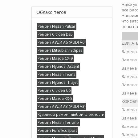
Ниже ук
все рас
Облако тегов
Наприме
что зат
Ремонт Nissan Pulsar
цены на
Ремонт Citroen DS5
Ремонт АУДИ А6 (AUDI A6)
ДВИГАТ
Ремонт Mitsubishi Eclipse
Замена 
Ремонт Mazda CX-9
Замена 
Ремонт Hyundai Accent
Замена 
Ремонт Nissan Teana
Замена 
Ремонт Hyundai Trajet
Замена 
Ремонт Citroen C6
Замена 
Ремонт Mazda RX-8
КОРОБК
Ремонт АУДИ А3 (AUDI A3)
Замена 
Кузовной ремонт любой сложности
Замена 
Ремонт Nissan Terrano
Замена 
Ремонт Ford Ecosport
Замена 