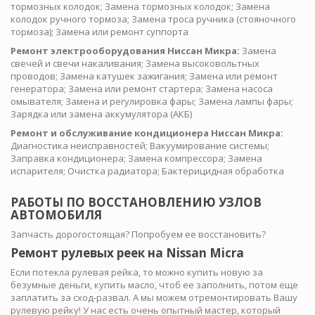
тормозных колодок; Замена тормозных колодок; Замена
колодок ручного тормоза; Замена троса ручника (стояночного
тормоза); Замена или ремонт суппорта
Ремонт электрооборудования Ниссан Микра:
Замена
свечей и свечи накаливания; Замена высоковольтных
проводов; Замена катушек зажигания; Замена или ремонт
генератора; Замена или ремонт стартера; Замена насоса
омывателя; Замена и регулировка фары; Замена лампы фары;
Зарядка или замена аккумулятора (АКБ)
Ремонт и обслуживание кондиционера Ниссан Микра:
Диагностика неисправностей; Вакуумирование системы;
Заправка кондиционера; Замена компрессора; Замена
испарителя; Очистка радиатора; Бактерицидная обработка
РАБОТЫ ПО ВОССТАНОВЛЕНИЮ УЗЛОВ
АВТОМОБИЛЯ
Запчасть дорогостоящая? Попробуем ее восстановить?
Ремонт рулевых реек на Nissan Micra
Если потекла рулевая рейка, то можно купить новую за
безумные деньги, купить масло, чтоб ее заполнить, потом еще
заплатить за сход-развал. А мы можем отремонтировать Вашу
рулевую рейку! У нас есть очень опытный мастер, который