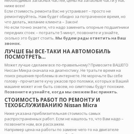
необходимых запасных частей, цены на запасные части у нас
ниже всех!
Если стоимость ремонта Вас не устраивает – просто не
ремонтируйтесь. Нам будет обидно за потраченное время, но
что делать, желание клиента – Закон!
Но если точно знаете, что надо заменить опорные подшипники
передних стоек – потратьте 5 минут, позвоните и узнайте,
сколько это будет стоить.
Мы будем рады ответить на Ваш
звонок.
ЛУЧШЕ БЫ ВСЕ-ТАКИ НА АВТОМОБИЛЬ
ПОСМОТРЕТЬ…
Может лучше сделаем все по-правильному? Привозите ВАШЕГО
Ниссан Микра сначала на диагностику. Не тратьте время на
поиск решения проблемы в интернете. Не морочьте Вы себе
голову - прочитаете кучу ужасов про поломки, которых в Вашей
машине может и не быть совсем, но симптомы будут похожие.
Позвоните и узнайте, когда мы сможем Вас принять.
СТОИМОСТЬ РАБОТ ПО РЕМОНТУ И
ТЕХОБСЛУЖИВАНИЮ Nissan Micra
Ниже указана приблизительная стоимость самых
распространенных работ. Если не нашлось то, что Вам надо –
позвоните нам, все расскажем.
Например цена на работы по замене чего-то на двигателе