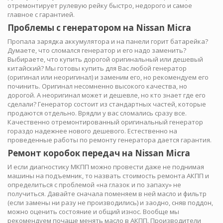
отремонтирует рулевую рейку быстро, недорого и самое
главное с гарантией.
Проблемы с генератором на Nissan Micra
Пропала зарядка аккумулятора и на панели горит батарейка?
Думаете, что сломался генератор и его надо заменить?
Выбираете, что купить дорогой оригинальный или дешевый
китайский? Мы готовы купить для Вас любой генератор
(оригинал или неоригинал) и заменим его, но рекомендуем его
починить. Оригинал несомненно высокого качества, но
дорогой. А неоригинал может и дешевле, но кто знает где его
сделали? Генератор состоит из стандартных частей, которые
продаются отдельно. Врядли у вас сломались сразу все.
Качественно отремонтированный оригинальный генератор
гораздо надежнее нового дешевого. Естественно на
проведенные работы по ремонту генератора дается гарантия.
Ремонт коробок передач на Nissan Micra
И если диагностику МКПП можно провести даже не поднимая
машины на подъемник, то назвать стоимость ремонта АКПП и
определиться с проблемой «на глазок и по запаху» не
получиться. Давайте сначала поменяем в ней масло и фильтр
(если замены ни разу не производились) и заодно, сняв поддон,
можно оценить состояние и общий износ. Вообще мы
рекомендуем почаще менять масло в АКПП. Производители