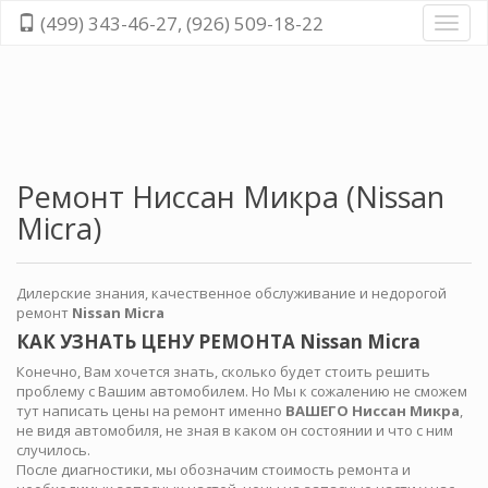
(499) 343-46-27, (926) 509-18-22
Диагн
и
ремо
всех
cисте
автом
Ремонт Ниссан Микра (Nissan
Micra)
Дилерские знания, качественное обслуживание и недорогой
ремонт
Nissan Micra
КАК УЗНАТЬ ЦЕНУ РЕМОНТА Nissan Micra
Конечно, Вам хочется знать, сколько будет стоить решить
проблему с Вашим автомобилем. Но Мы к сожалению не сможем
тут написать цены на ремонт именно
ВАШЕГО Ниссан Микра
,
не видя автомобиля, не зная в каком он состоянии и что с ним
случилось.
После диагностики, мы обозначим стоимость ремонта и