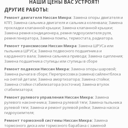
НАШИ ЦЕНЫ ВАС УСТРОЯТ!
ДРУГИЕ РАБОТЫ:
Ремонт двигателя Ниссан Микра:
Замена опоры двигателя и
КПП; Замена сальника двигателя и сальника коленвала; Замена
прокладки клапанной крышки; Замена клапанной крышки;
Замена ремня кондиционера, ремня гидроусилителя руля,
ремня генератора, Замена помпы, термостата, радиатора.
Ремонт трансмиссии Ниссан Микра
: Замена ШРУСа или
пыльника ШРУСа; Замена подвесного подшипника и
карданного вала; Замена сальника привода; Замена сцепления;
Замена подшипника ступицы или ступицы в сборе
Ремонт подвески Ниссан Микра:
Замена опоры шаровой;
Замена рычага в сборе; Перепрессовка (замена) сайлентблока
на снятой детали; Замена амортизатора; Замена стойки;
Замена стойки стабилизатора (косточки); Замена втулок
стабилизатора;
Ремонт рулевого управления Ниссан Микра:
Замена
рулевого наконечника; Замена рулевой тяги; Замена пыльника
рулевой тяги; Замена и ремонт рулевой рейки; Замена насоса
гидроусилителя;
Ремонт тормозной системы Ниссан Микра:
Замена
тормозного диска или тормозного барабана с заменой