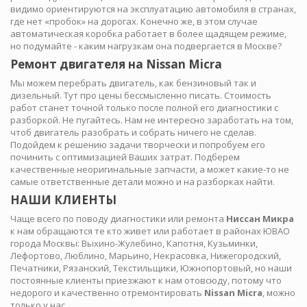
видимо ориентируются на эксплуатацию автомобиля в странах,
где нет «пробок» на дорогах. Конечно же, в этом случае
автоматическая коробка работает в более щадящем режиме,
но подумайте - каким нагрузкам она подвергается в Москве?
Ремонт двигателя на Nissan Micra
Мы можем перебрать двигатель, как бензиновый так и
дизельный. Тут про цены бессмысленно писать. Стоимость
работ станет точной только после полной его диагностики с
разборкой. Не пугайтесь. Нам не интересно заработать на том,
чтоб двигатель разобрать и собрать ничего не сделав.
Подойдем к решению задачи творчески и попробуем его
починить с оптимизацией Ваших затрат. Подберем
качественные неоригинальные запчасти, а может какие-то не
самые ответственные детали можно и на разборках найти.
НАШИ КЛИЕНТЫ
Чаще всего по поводу диагностики или ремонта
Ниссан Микра
к нам обращаются те кто живет или работает в районах ЮВАО
города Москвы: Выхино-Жулебино, Капотня, Кузьминки,
Лефортово, Люблино, Марьино, Некрасовка, Нижегородский,
Печатники, Рязанский, Текстильщики, Южнопортовый, но наши
постоянные клиенты приезжают к нам отовсюду, потому что
недорого и качественно отремонтировать
Nissan Micra
, можно
только у нас.