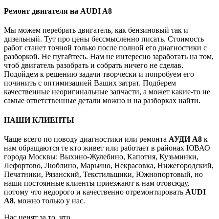
Ремонт двигателя на AUDI A8
Мы можем перебрать двигатель, как бензиновый так и
дизельный. Тут про цены бессмысленно писать. Стоимость
работ станет точной только после полной его диагностики с
разборкой. Не пугайтесь. Нам не интересно заработать на том,
чтоб двигатель разобрать и собрать ничего не сделав.
Подойдем к решению задачи творчески и попробуем его
починить с оптимизацией Ваших затрат. Подберем
качественные неоригинальные запчасти, а может какие-то не
самые ответственные детали можно и на разборках найти.
НАШИ КЛИЕНТЫ
Чаще всего по поводу диагностики или ремонта
АУДИ А8
к
нам обращаются те кто живет или работает в районах ЮВАО
города Москвы: Выхино-Жулебино, Капотня, Кузьминки,
Лефортово, Люблино, Марьино, Некрасовка, Нижегородский,
Печатники, Рязанский, Текстильщики, Южнопортовый, но
наши постоянные клиенты приезжают к нам отовсюду,
потому что недорого и качественно отремонтировать
AUDI
A8
, можно только у нас.
Нас ценят за то, что...