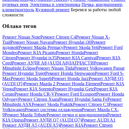
рулевых реек
Электрика и электроника
Печка, кондиционер,
климатконтроль
Кузовной ремонт
Беремся за работы любой
сложности
Облако тегов
Ремонт Nissan Note
Ремонт Citroen C4
Ремонт Nissan X-
Trail
Ремонт Nissan Navara
Ремонт Hyundai i30
Ремонт
ходовой
Ремонт Mazda Premacy
Ремонт Skoda Yeti
Ремонт Ford
Mondeo
Ремонт KIA Picanto
Ремонт Honda
Ремонт
Citroen
Ремонт Hyundai ix35
Ремонт KIA Carnival
Ремонт KIA
Ceed
Ремонт АУДИ А8 (AUDI A8)
ЗАПЧАСТИ
Ремонт
Mitsubishi Eclipse
Ремонт Nissan Tiida
Ремонт Volkswagen Passat
Ремонт Hyundai Trajet
Ремонт Honda Stepwagon
Ремонт Ford S-
Max
Ремонт Skoda Superb
Ремонт Honda Jazz
Ремонт АУДИ Q5
(AUDI Q5)
Ремонт Mazda 2
Ремонт Honda Element
Ремонт KIA
Venga
Ремонт KIA Sorento
Ремонт Hyundai Getz
Ремонт KIA
Cerato
Ремонт Honda CR-V
Ремонт Ford Ecosport
Ремонт Honda
Odyssey
Ремонт Citroen Xsara
Ремонт Hyundai Santa Fe
Ремонт
Mitsubishi ASX
Ремонт Skoda Praktik
Ремонт Citroen C3
Ремонт
Volkswagen
Ремонт системы охлаждения
Ремонт Mazda CX-
9
Ремонт Mazda Tribute
Ремонт печки и кондиционера
Ремонт
KIA Opirus
Ремонт АУДИ Q7 (AUDI Q7)
Ремонт AUDI A1
Ремонт АУДИ А5 (AUDI A5)
Ремонт KIA
Ремонт Citroen