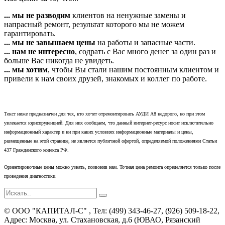
... мы не разводим
клиентов на ненужные замены и
напрасный ремонт, результат которого мы не можем
гарантировать.
... мы не завышаем цены
на работы и запасные части.
... нам не интересно
, содрать с Вас много денег за один раз и
больше Вас никогда не увидеть.
... мы хотим
, чтобы Вы стали нашим постоянным клиентом и
привели к нам своих друзей, знакомых и коллег по работе.
Текст ниже предназначен для тех, кто хочет отремонтировать АУДИ А8 недорого, но при этом
увлекается юриспруденцией. Для них сообщаем, что данный интернет-ресурс носит исключительно
информационный характер и ни при каких условиях информационные материалы и цены,
размещенные на этой странице, не является публичной офертой, определяемой положениями Статьи
437 Гражданского кодекса РФ.
Ориентировочные цены можно узнать, позвонив нам. Точная цена ремонта определяется только после
проведения диагностики.
©
ООО "КАПИТАЛ-С"
, Тел:
(499) 343-46-27, (926) 509-18-22
,
Адрес:
Москва, ул. Стахановская, д.6 (ЮВАО, Рязанский