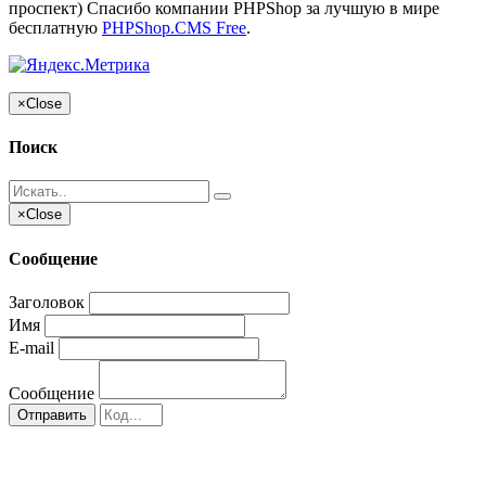
проспект)
Спасибо компании PHPShop за лучшую в мире
бесплатную
PHPShop.CMS Free
.
×
Close
Поиск
×
Close
Сообщение
Заголовок
Имя
E-mail
Сообщение
Отправить