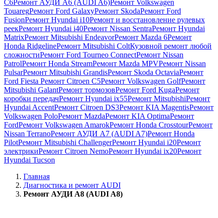
C6
Ремонт АУДИ А6 (AUDI A6)
Ремонт Volkswagen
Touareg
Ремонт Ford Galaxy
Ремонт Skoda
Ремонт Ford
Fusion
Ремонт Hyundai i10
Ремонт и восстановление рулевых
реек
Ремонт Hyundai i40
Ремонт Nissan Sentra
Ремонт Hyundai
Matrix
Ремонт Mitsubishi Endeavor
Ремонт Mazda 6
Ремонт
Honda Ridgeline
Ремонт Mitsubishi Colt
Кузовной ремонт любой
сложности
Ремонт Ford Tourneo Connect
Ремонт Nissan
Patrol
Ремонт Honda Stream
Ремонт Mazda MPV
Ремонт Nissan
Pulsar
Ремонт Mitsubishi Grandis
Ремонт Skoda Octavia
Ремонт
Ford Fiesta
Ремонт Citroen C5
Ремонт Volkswagen Golf
Ремонт
Mitsubishi Galant
Ремонт тормозов
Ремонт Ford Kuga
Ремонт
коробки передач
Ремонт Hyundai ix55
Ремонт Mitsubishi
Ремонт
Hyundai Accent
Ремонт Citroen DS3
Ремонт KIA Magentis
Ремонт
Volkswagen Polo
Ремонт Mazda
Ремонт KIA Optima
Ремонт
Ford
Ремонт Volkswagen Amarok
Ремонт Honda Crosstour
Ремонт
Nissan Terrano
Ремонт АУДИ А7 (AUDI A7)
Ремонт Honda
Pilot
Ремонт Mitsubishi Challenger
Ремонт Hyundai i20
Ремонт
электрики
Ремонт Citroen Nemo
Ремонт Hyundai ix20
Ремонт
Hyundai Tucson
Главная
Диагностика и ремонт AUDI
Ремонт АУДИ А8 (AUDI A8)