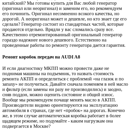
китайский? Мы готовы купить для Вас любой генератор
(оригинал или неоригинал) и заменим его, но рекомендуем
его починить. Оригинал несомненно всокого качества, но
дорогой. А неоригинал может и дешевле, но кто знает где его
сделали? Генератор состоит из стандартных частей, которые
продаются отдельно. Врядли у вас сломались сразу все.
Качественно отремонтированный оригинальный генератор
гораздо надежнее нового дешевого. Естественно на
проведенные работы по ремонту генератора дается гарантия.
Ремонт коробок передач на AUDI A8
И если диагностику МКПП можно провести даже не
поднимая машины на подъемник, то назвать стоимость
ремонта АКПП и определиться с проблемой «на глазок и по
запаху» не получиться. Давайте сначала поменяем в ней масло
и фильтр (если замены ни разу не производились) и заодно,
сняв поддон, можно оценить состояние и общий износ.
Вообще мы рекомендуем почаще менять масло в АКПП.
Производители видимо ориентируются на эксплуатацию
автомобиля в странах, где нет «пробок» на дорогах. Конечно
же, в этом случае автоматическая коробка работает в более
щадящем режиме, но подумайте - каким нагрузкам она
подвергается в Москве?