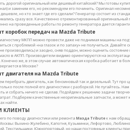
ить дорогой оригинальный или дешевый китайский? Мы готовы купит
нал) и заменим его, но рекомендуем его починить. Оригинал несомне
 дешевле, но кто знает где его сделали? Генератор состоит из стан
ломались сразу все. Качественно отремонтированный оригинальный 
енно на проведенные работы по ремонту генератора дается гаранти
т коробок передач на Mazda Tribute
диагностику МКПП можно провести даже не поднимая машины на под
иться с проблемой «на глазок и по запаху» не получиться. Давайте 
 не производились) и заодно, сняв поддон, можно оценить состояни
масло в АКПП. Производители видимо ориентируются на эксплуатацию
. Конечно же, в этом случае автоматическая коробка работает в бо
вергается в Москве?
т двигателя на Mazda Tribute
м перебрать двигатель, как бензиновый так и дизельный. Тут про ц
только после полной его диагностики с разборкой. Не пугайтесь. Нам
ть и собрать ничего не сделав. Подойдем к решению задачи творче
атрат. Подберем качественные неоригинальные запчасти, а может к
ах найти.
 КЛИЕНТЫ
его по поводу диагностики или ремонта
Мазда Tribute
к нам обращ
Москвы: Выхино-Жулебино, Капотня, Кузьминки, Лефортово, Люблино
ий, Текстильщики, Южнопортовый, но наши постоянные клиенты прие