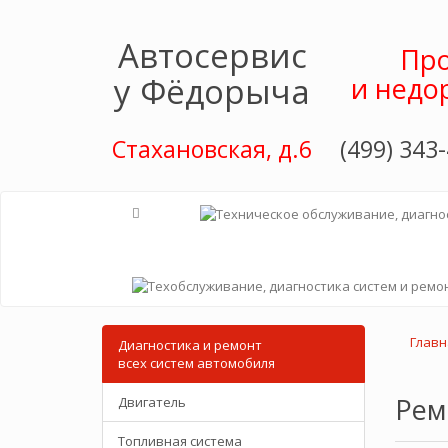
Автосервис
Про
у Фёдорыча
и недо
Стахановская, д.6
(499) 343-
Главн
Диагностика и ремонт
всех cистем автомобиля
Рем
Двигатель
Топливная система