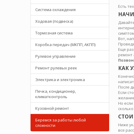
Есть те
Система охлаждения
НАЧИ
Ходовая (подвеска)
Давайте
интерне
Тормозная система
симптом
Вот, на
Проведе
Коробка передач (МКПП, АКПП)
Еще раз
ремонт 
Рулевое управление
Позвон
КАК У
Ремонт рулевых реек
Конечно
Электрика и электроника
написат
После д
Печка, кондиционер,
Если ст
климатконтроль
желание
Но если
Кузовной ремонт
сколько
СТОИ
Беремся за работы любой
Ниже ук
сложности
все рас