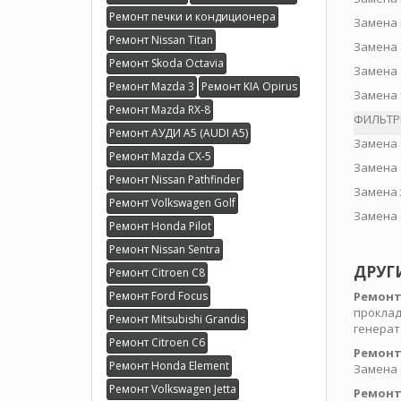
Ремонт печки и кондиционера
Замена 
Ремонт Nissan Titan
Замена 
Ремонт Skoda Octavia
Замена 
Ремонт Mazda 3
Ремонт KIA Opirus
Замена 
Ремонт Mazda RX-8
ФИЛЬТР
Ремонт АУДИ А5 (AUDI A5)
Замена 
Ремонт Mazda CX-5
Замена 
Ремонт Nissan Pathfinder
Замена 
Ремонт Volkswagen Golf
Замена 
Ремонт Honda Pilot
Ремонт Nissan Sentra
ДРУГ
Ремонт Citroen C8
Ремонт Ford Focus
Ремонт
проклад
Ремонт Mitsubishi Grandis
генерат
Ремонт Citroen C6
Ремонт
Ремонт Honda Element
Замена 
Ремонт Volkswagen Jetta
Ремонт