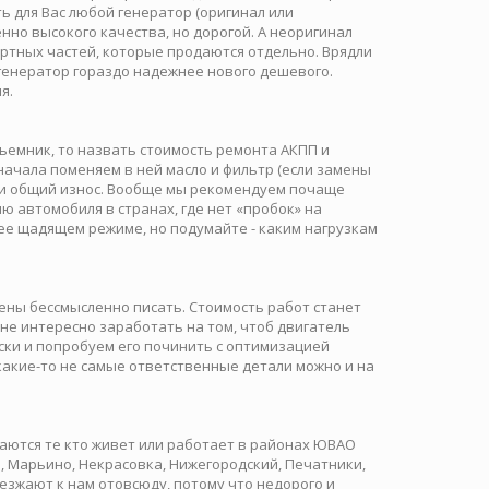
ь для Вас любой генератор (оригинал или
нно высокого качества, но дорогой. А неоригинал
дартных частей, которые продаются отдельно. Врядли
генератор гораздо надежнее нового дешевого.
я.
ъемник, то назвать стоимость ремонта АКПП и
сначала поменяем в ней масло и фильтр (если замены
е и общий износ. Вообще мы рекомендуем почаще
 автомобиля в странах, где нет «пробок» на
лее щадящем режиме, но подумайте - каким нагрузкам
ены бессмысленно писать. Стоимость работ станет
 не интересно заработать на том, чтоб двигатель
ски и попробуем его починить с оптимизацией
акие-то не самые ответственные детали можно и на
аются те кто живет или работает в районах ЮВАО
, Марьино, Некрасовка, Нижегородский, Печатники,
зжают к нам отовсюду, потому что недорого и