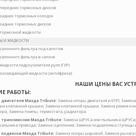
передних тормозных дисков
задних тормозных колодок
задних тормозных дисков
тормозной жидкости
Ы И ЖИДКОСТИ
салонного фильтра под капотом
салонного фильтра в салоне
жидкости гидроусилителя руля (ГУР)
охлаждающей жидкости (антифриза)
НАШИ ЦЕНЫ ВАС УСТ
ИЕ РАБОТЫ:
 двигателя Мазда Tribute:
Замена опоры двигателя и КПП; Замена
ки клапанной крышки; Замена клапанной крышки; Замена ремня кон
ора, Замена помпы, термостата, радиатора.
 трансмиссии Мазда Tribute
: Замена ШРУСа или пыльника ШРУСа;
сальника привода; Замена сцепления; Замена подшипника ступицы и
 подвески Мазда Tribute:
Замена опоры шаровой; Замена рычага в