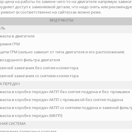
р цена на работы по замене чего-то на двигателе напрямую зависит 
рудняет доступ к заменяемой детали, что надо снять или рекоменду
 ремонт (и соответственно на сайте) как можно реже.
ВИД РАБОТЫ
ЕЛЬ
масла в двигателе
ремня ГРМ
цепи ГРМ (сильно зависит от типа двигателя и его расположения)
воздушного фильтра двигателя
свечей зажигания без снятия коллектора
свечей зажигания со снятием коллектора
А ПЕРЕДАЧ
масла в коробке передач АКПП без снятия поддона и без промывки
масла в коробке передач АКПП с промывкой без снятия поддона
масла в коробке передач АКПП со снятием поддона и заменой фильт
масла в коробке передач (МКПП)
НАЯ СИСТЕМА
передних тормозных колодок