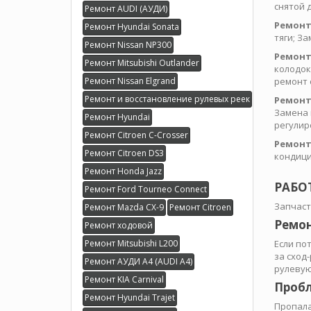
снятой 
Ремонт AUDI (АУДИ)
Ремонт
Ремонт Hyundai Sonata
тяги; З
Ремонт Nissan NP300
Ремонт
Ремонт Mitsubishi Outlander
колодок
Ремонт Nissan Elgrand
ремонт 
Ремонт и восстановление рулевых реек
Ремонт
Замена 
Ремонт Hyundai
регулир
Ремонт Citroen C-Crosser
Ремонт
Ремонт Citroen DS3
кондици
Ремонт Honda Jazz
РАБО
Ремонт Ford Tourneo Connect
Запчаст
Ремонт Mazda CX-9
Ремонт Citroen
Ремон
Ремонт ходовой
Ремонт Mitsubishi L200
Если по
за сход
Ремонт АУДИ А4 (AUDI A4)
рулевую
Ремонт KIA Carnival
Пробл
Ремонт Hyundai Trajet
Пропала