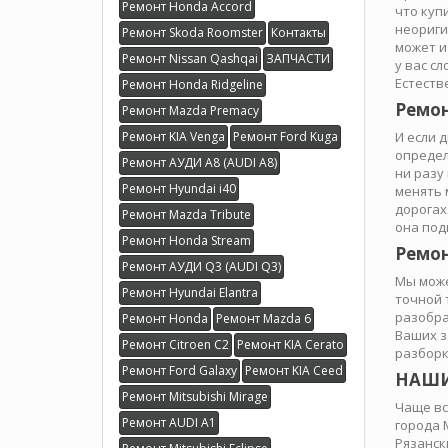
Ремонт Honda Accord
что куп
неориги
Ремонт Skoda Roomster
Контакты
может и
Ремонт Nissan Qashqai
ЗАПЧАСТИ
у вас с
Естеств
Ремонт Honda Ridgeline
Ремон
Ремонт Mazda Premacy
Ремонт KIA Venga
Ремонт Ford Kuga
И если 
определ
Ремонт АУДИ А8 (AUDI A8)
ни разу
Ремонт Hyundai i40
менять 
дорогах
Ремонт Mazda Tribute
она под
Ремонт Honda Stream
Ремон
Ремонт АУДИ Q3 (AUDI Q3)
Мы може
Ремонт Hyundai Elantra
точной 
разобра
Ремонт Honda
Ремонт Mazda 6
Ваших з
Ремонт Citroen C2
Ремонт KIA Cerato
разборк
Ремонт Ford Galaxy
Ремонт KIA Ceed
НАШИ
Ремонт Mitsubishi Mirage
Чаще вс
Ремонт AUDI A1
города 
Рязанск