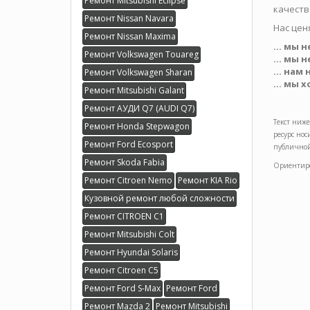
Ремонт Mitsubishi Eclipse
качест
Ремонт Nissan Navara
Нас ценя
Ремонт Nissan Maxima
... мы 
Ремонт Volkswagen Touareg
... мы 
... нам
Ремонт Volkswagen Sharan
... мы 
Ремонт Mitsubishi Galant
Ремонт АУДИ Q7 (AUDI Q7)
Текст ниже
Ремонт Honda Stepwagon
ресурс но
Ремонт Ford Ecosport
публичной
Ремонт Skoda Fabia
Ориентиро
Ремонт Citroen Nemo
Ремонт KIA Rio
Кузовной ремонт любой сложности
Ремонт CITROEN C1
Ремонт Mitsubishi Colt
Ремонт Hyundai Solaris
Ремонт Citroen C5
Ремонт Ford S-Max
Ремонт Ford
Ремонт Mazda 2
Ремонт Mitsubishi