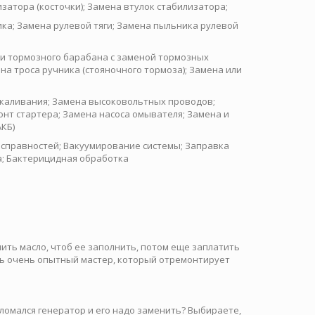
затора (косточки); Замена втулок стабилизатора;
ка; Замена рулевой тяги; Замена пыльника рулевой
и тормозного барабана с заменой тормозных
на троса ручника (стояночного тормоза); Замена или
акаливания; Замена высоковольтных проводов;
онт стартера; Замена насоса омывателя; Замена и
КБ)
справностей; Вакуумирование системы; Заправка
а; Бактерицидная обработка
пить масло, чтоб ее заполнить, потом еще заплатить
сть очень опытный мастер, который отремонтирует
сломался генератор и его надо заменить? Выбираете,