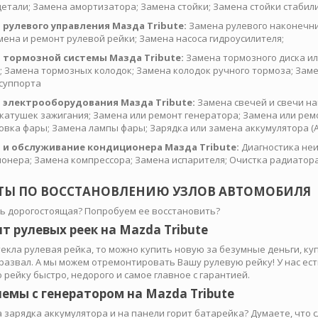
детали; Замена амортизатора; Замена стойки; Замена стойки стабили
 рулевого управления Мазда Tribute:
Замена рулевого наконечни
амена и ремонт рулевой рейки; Замена насоса гидроусилителя;
 тормозной системы Мазда Tribute:
Замена тормозного диска ил
; Замена тормозных колодок; Замена колодок ручного тормоза; Заме
суппорта
 электрооборудования Мазда Tribute:
Замена свечей и свечи н
катушек зажигания; Замена или ремонт генератора; Замена или рем
овка фары; Замена лампы фары; Зарядка или замена аккумулятора (А
 и обслуживание кондиционера Мазда Tribute:
Диагностика неи
онера; Замена компрессора; Замена испарителя; Очистка радиатор
ТЫ ПО ВОССТАНОВЛЕНИЮ УЗЛОВ АВТОМОБИЛЯ
ь дорогостоящая? Попробуем ее восстановить?
т рулевых реек на Mazda Tribute
текла рулевая рейка, то можно купить новую за безумные деньги, ку
-развал. А мы можем отремонтировать Вашу рулевую рейку! У нас е
 рейку быстро, недорого и самое главное с гарантией.
емы с генератором на Mazda Tribute
 зарядка аккумулятора и на панели горит батарейка? Думаете, что 