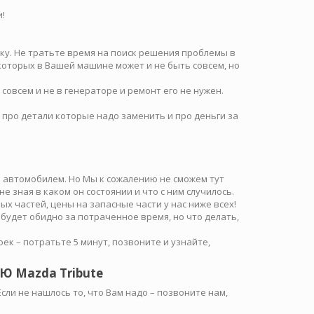
!
ику. Не тратьте время на поиск решения проблемы в
 которых в Вашей машине может и не быть совсем, но
совсем и не в генераторе и ремонт его не нужен.
 про детали которые надо заменить и про деньги за
м автомобилем. Но Мы к сожалению не сможем тут
не зная в каком он состоянии и что с ним случилось.
х частей, цены на запасные части у нас ниже всех!
 будет обидно за потраченное время, но что делать,
к – потратьте 5 минут, позвоните и узнайте,
 Mazda Tribute
ли не нашлось то, что Вам надо – позвоните нам,