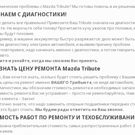
хнические проблемы с Mazda Tribute? Мы готовы помочь в их решении
НАЕМ С ДИАГНОСТИКИ!
 делать все правильно! Привозите Ваш Tribute сначала на диагност
те. Не морочьте себе голову! Прочитаете кучу ужасов про поломки,
ы будут похожие.
пример, в машине аккумулятор быстро разряжается: дело может быть 
м диагностику электрики автомобиля, и выявим причину проблем.
 повторимся, надо начинать именно с диагностики, а потом говорить
авто.
ите и узнайте, когда мы сможем Вас принять.
ЗНАТЬ ЦЕНУ РЕМОНТА Mazda Tribute
, Вам хочется знать, сколько будет стоить решить проблему с Ваши
ь цены на ремонт именно
ВАШЕГО Трибьюта
, не видя автомобиля, 
иагностики, мы обозначим стоимость ремонта и необходимых запасны
оимость ремонта Вас не устраивает – просто не ремонтируйтесь. Нам
 клиента – Закон!
 точно знаете, что надо заменить опорные подшипники передних стое
 это будет стоить.
Мы будем рады ответить на Ваш звонок.
МОСТЬ РАБОТ ПО РЕМОНТУ И ТЕХОБСЛУЖИВАНИЮ
азана приблизительная стоимость самых распространенных работ. Ес
скажем.