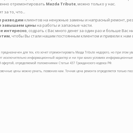
венно отремонтировать
Mazda Tribute
, можно только у нас.
т за то, что...
не разводим
клиентов на ненужные замены и напрасный ремонт, рез
не завышаем цены
на работы и запасные части.
 не интересно
, содрать с Вас много денег за один раз и больше Вас н
хотим
, чтобы Вы стали нашим постоянным клиентом и привели к нам с
 предназначен для тех, кто хочет отремонтировать Мазда Tribute недорого, но при этом 
сит исключительно информационный характер и ни при каких условиях информационные м
 офертой, определяемой положениями Статьи 437 Гражданского кодекса РФ.
вочные цены можно узнать, позвонив нам. Точная цена ремонта определяется только пос