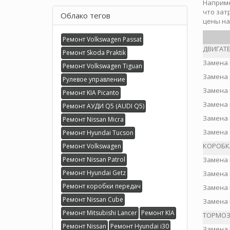
Наприме
что зат
Облако тегов
цены на
Ремонт Volkswagen Passat
ДВИГАТ
Ремонт Skoda Praktik
Замена 
Ремонт Volkswagen Tiguan
Замена 
Рулевое управление
Замена 
Ремонт KIA Picanto
Замена 
Ремонт АУДИ Q5 (AUDI Q5)
Замена 
Ремонт Nissan Micra
Замена 
Ремонт Hyundai Tucson
КОРОБК
Ремонт Volkswagen
Ремонт Nissan Patrol
Замена 
Ремонт Hyundai Getz
Замена 
Ремонт коробки передач
Замена 
Ремонт Nissan Cube
Замена 
Ремонт Mitsubishi Lancer
Ремонт KIA
ТОРМОЗ
Ремонт Nissan
Ремонт Hyundai i30
Замена 