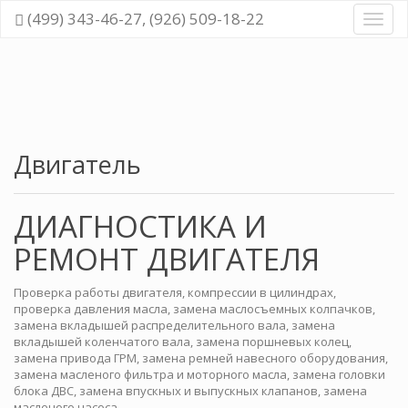
(499) 343-46-27, (926) 509-18-22
Диагн
и
ремо
всех
cисте
автом
Двигатель
ДИАГНОСТИКА И
РЕМОНТ ДВИГАТЕЛЯ
Проверка работы двигателя, компрессии в цилиндрах,
проверка давления масла, замена маслосъемных колпачков,
замена вкладышей распределительного вала, замена
вкладышей коленчатого вала, замена поршневых колец,
замена привода ГРМ, замена ремней навесного оборудования,
замена масленого фильтра и моторного масла, замена головки
блока ДВС, замена впускных и выпускных клапанов, замена
масленого насоса.