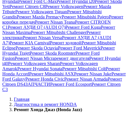
Hyundai
Ремонт Ford C-Max
Ремонт Hyundai i20
Ремонт Skoda
Yeti
Ремонт Citroen C8
Ремонт Volkswagen
Ремонт Mazda
Tribute
Ремонт Volkswagen Tiguan
Ремонт Mitsubishi
Grandis
Ремонт Mazda Premacy
Ремонт Mitsubishi Pajero
Ремонт
коробки передач
Ремонт Nissan Teana
Ремонт CITROEN
C1
Ремонт АУДИ Q7 (AUDI Q7)
Ремонт Ford Kuga
Ремонт
Nissan Maxima
Ремонт Mitsubishi Challenger
Ремонт
электрики
Ремонт Nissan Versa
Ремонт АУДИ А7 (AUDI
A7)
Ремонт KIA Carnival
Ремонт ходовой
Ремонт Mitsubishi
Eclipse
Ремонт Skoda Octavia
Ремонт Ford Maverick
Ремонт
Hyundai Trajet
Ремонт Skoda Roomster
Ремонт Ford
Fusion
Ремонт Nissan Micra
ремонт двигателя
Ремонт Hyundai
i40
Ремонт Volkswagen Sharan
Ремонт Volkswagen
Amarok
Ремонт Hyundai Sonata
Ремонт Mitsubishi Colt
Ремонт
Honda Accord
Ремонт Mitsubishi ASX
Ремонт Nissan Juke
Ремонт
Ford Galaxy
Ремонт Honda Civic
Ремонт Nissan Armada
Ремонт
Citroen DS4
ЗАПЧАСТИ
Ремонт Ford Ecosport
Ремонт Citroen
C3
Главная
Диагностика и ремонт HONDA
Ремонт Хонда Джаз (Honda Jazz)