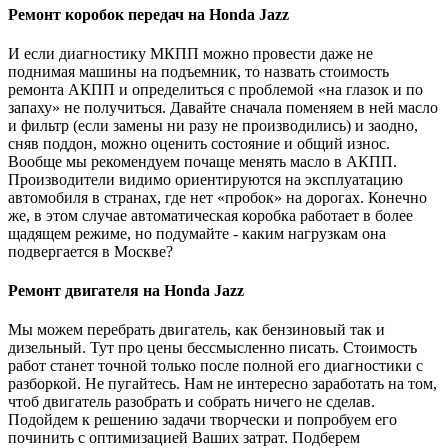
Ремонт коробок передач на Honda Jazz
И если диагностику МКПП можно провести даже не
поднимая машины на подъемник, то назвать стоимость
ремонта АКПП и определиться с проблемой «на глазок и по
запаху» не получиться. Давайте сначала поменяем в ней масло
и фильтр (если замены ни разу не производились) и заодно,
сняв поддон, можно оценить состояние и общий износ.
Вообще мы рекомендуем почаще менять масло в АКПП.
Производители видимо ориентируются на эксплуатацию
автомобиля в странах, где нет «пробок» на дорогах. Конечно
же, в этом случае автоматическая коробка работает в более
щадящем режиме, но подумайте - каким нагрузкам она
подвергается в Москве?
Ремонт двигателя на Honda Jazz
Мы можем перебрать двигатель, как бензиновый так и
дизельный. Тут про цены бессмысленно писать. Стоимость
работ станет точной только после полной его диагностики с
разборкой. Не пугайтесь. Нам не интересно заработать на том,
чтоб двигатель разобрать и собрать ничего не сделав.
Подойдем к решению задачи творчески и попробуем его
починить с оптимизацией Ваших затрат. Подберем