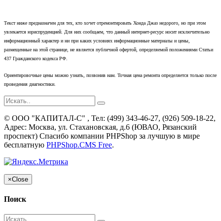
Текст ниже предназначен для тех, кто хочет отремонтировать Хонда Джаз недорого, но при этом
увлекается юриспруденцией. Для них сообщаем, что данный интернет-ресурс носит исключительно
информационный характер и ни при каких условиях информационные материалы и цены,
размещенные на этой странице, не является публичной офертой, определяемой положениями Статьи
437 Гражданского кодекса РФ.
Ориентировочные цены можно узнать, позвонив нам. Точная цена ремонта определяется только после
проведения диагностики.
©
ООО "КАПИТАЛ-С"
, Тел:
(499) 343-46-27, (926) 509-18-22
,
Адрес:
Москва, ул. Стахановская, д.6 (ЮВАО, Рязанский
проспект)
Спасибо компании PHPShop за лучшую в мире
бесплатную
PHPShop.CMS Free
.
×
Close
Поиск