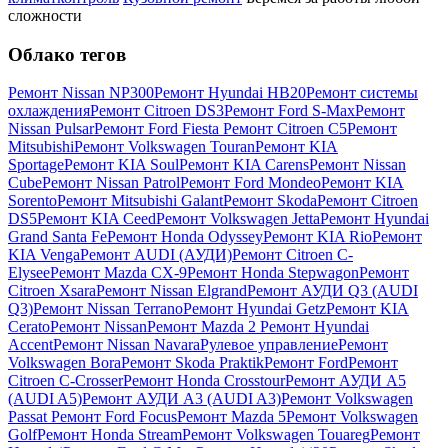
сложности
Облако тегов
Ремонт Nissan NP300
Ремонт Hyundai HB20
Ремонт системы
охлаждения
Ремонт Citroen DS3
Ремонт Ford S-Max
Ремонт
Nissan Pulsar
Ремонт Ford Fiesta
Ремонт Citroen C5
Ремонт
Mitsubishi
Ремонт Volkswagen Touran
Ремонт KIA
Sportage
Ремонт KIA Soul
Ремонт KIA Carens
Ремонт Nissan
Cube
Ремонт Nissan Patrol
Ремонт Ford Mondeo
Ремонт KIA
Sorento
Ремонт Mitsubishi Galant
Ремонт Skoda
Ремонт Citroen
DS5
Ремонт KIA Ceed
Ремонт Volkswagen Jetta
Ремонт Hyundai
Grand Santa Fe
Ремонт Honda Odyssey
Ремонт KIA Rio
Ремонт
KIA Venga
Ремонт AUDI (АУДИ)
Ремонт Citroen C-
Elysee
Ремонт Mazda CX-9
Ремонт Honda Stepwagon
Ремонт
Citroen Xsara
Ремонт Nissan Elgrand
Ремонт АУДИ Q3 (AUDI
Q3)
Ремонт Nissan Terrano
Ремонт Hyundai Getz
Ремонт KIA
Cerato
Ремонт Nissan
Ремонт Mazda 2
Ремонт Hyundai
Accent
Ремонт Nissan Navara
Рулевое управление
Ремонт
Volkswagen Bora
Ремонт Skoda Praktik
Ремонт Ford
Ремонт
Citroen C-Crosser
Ремонт Honda Crosstour
Ремонт АУДИ А5
(AUDI A5)
Ремонт АУДИ А3 (AUDI A3)
Ремонт Volkswagen
Passat
Ремонт Ford Focus
Ремонт Mazda 5
Ремонт Volkswagen
Golf
Ремонт Honda Stream
Ремонт Volkswagen Touareg
Ремонт