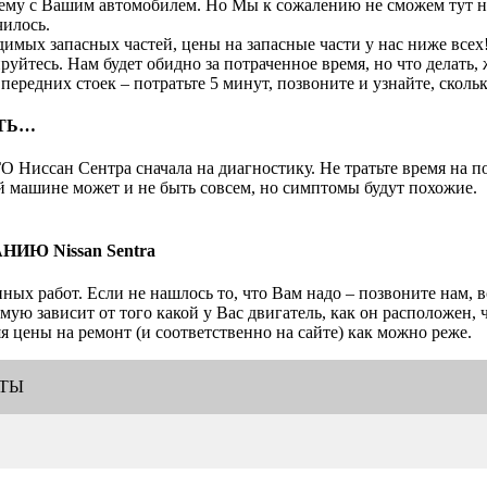
облему с Вашим автомобилем. Но Мы к сожалению не сможем тут
чилось.
имых запасных частей, цены на запасные части у нас ниже всех
руйтесь. Нам будет обидно за потраченное время, но что делать, 
ередних стоек – потратьте 5 минут, позвоните и узнайте, скольк
ТЬ…
иссан Сентра сначала на диагностику. Не тратьте время на по
й машине может и не быть совсем, но симптомы будут похожие.
Ю Nissan Sentra
ых работ. Если не нашлось то, что Вам надо – позвоните нам, в
ую зависит от того какой у Вас двигатель, как он расположен, ч
 цены на ремонт (и соответственно на сайте) как можно реже.
ОТЫ