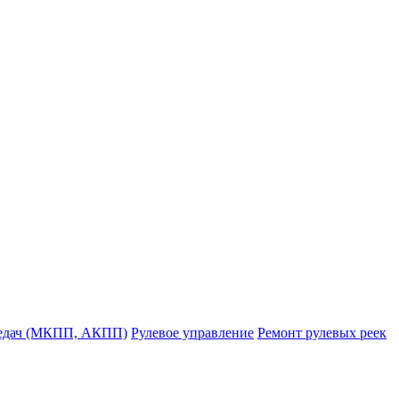
редач (МКПП, АКПП)
Рулевое управление
Ремонт рулевых реек