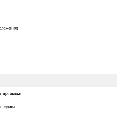
положения)
ез промывки
 поддона