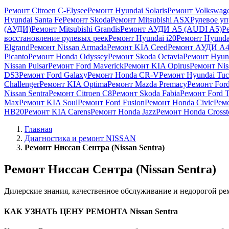
Ремонт Citroen C-Elysee
Ремонт Hyundai Solaris
Ремонт Volkswage
Hyundai Santa Fe
Ремонт Skoda
Ремонт Mitsubishi ASX
Рулевое у
(АУДИ)
Ремонт Mitsubishi Grandis
Ремонт АУДИ А5 (AUDI A5)
Р
восстановление рулевых реек
Ремонт Hyundai i20
Ремонт Hyunda
Elgrand
Ремонт Nissan Armada
Ремонт KIA Ceed
Ремонт АУДИ А4
Picanto
Ремонт Honda Odyssey
Ремонт Skoda Octavia
Ремонт Hyun
Nissan Pulsar
Ремонт Ford Maverick
Ремонт KIA Opirus
Ремонт Niss
DS3
Ремонт Ford Galaxy
Ремонт Honda CR-V
Ремонт Hyundai Tuc
Challenger
Ремонт KIA Optima
Ремонт Mazda Premacy
Ремонт Ford
Nissan Sentra
Ремонт Citroen C8
Ремонт Skoda Fabia
Ремонт Ford T
Max
Ремонт KIA Soul
Ремонт Ford Fusion
Ремонт Honda Civic
Рем
HB20
Ремонт KIA Carens
Ремонт Honda Jazz
Ремонт Honda Crosst
Главная
Диагностика и ремонт NISSAN
Ремонт Ниссан Сентра (Nissan Sentra)
Ремонт Ниссан Сентра (Nissan Sentra)
Дилерские знания, качественное обслуживание и недорогой р
КАК УЗНАТЬ ЦЕНУ РЕМОНТА Nissan Sentra