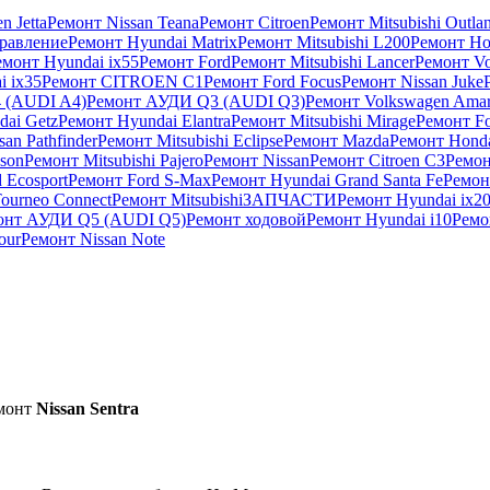
n Jetta
Ремонт Nissan Teana
Ремонт Citroen
Ремонт Mitsubishi Outla
правление
Ремонт Hyundai Matrix
Ремонт Mitsubishi L200
Ремонт Ho
емонт Hyundai ix55
Ремонт Ford
Ремонт Mitsubishi Lancer
Ремонт Vo
i ix35
Ремонт CITROEN C1
Ремонт Ford Focus
Ремонт Nissan Juke
 (AUDI A4)
Ремонт АУДИ Q3 (AUDI Q3)
Ремонт Volkswagen Ama
dai Getz
Ремонт Hyundai Elantra
Ремонт Mitsubishi Mirage
Ремонт F
an Pathfinder
Ремонт Mitsubishi Eclipse
Ремонт Mazda
Ремонт Honda
son
Ремонт Mitsubishi Pajero
Ремонт Nissan
Ремонт Citroen C3
Ремон
 Ecosport
Ремонт Ford S-Max
Ремонт Hyundai Grand Santa Fe
Ремон
ourneo Connect
Ремонт Mitsubishi
ЗАПЧАСТИ
Ремонт Hyundai ix2
онт АУДИ Q5 (AUDI Q5)
Ремонт ходовой
Ремонт Hyundai i10
Ремо
our
Ремонт Nissan Note
емонт
Nissan Sentra