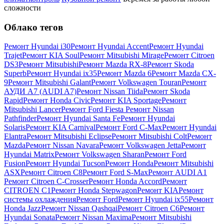
сложности
Облако тегов
Ремонт Hyundai i30
Ремонт Hyundai Accent
Ремонт Hyundai
Trajet
Ремонт KIA Soul
Ремонт Mitsubishi Mirage
Ремонт Citroen
DS3
Ремонт Mitsubishi
Ремонт Mazda RX-8
Ремонт Skoda
Superb
Ремонт Hyundai ix35
Ремонт Mazda 6
Ремонт Mazda CX-
9
Ремонт Mitsubishi Galant
Ремонт Volkswagen Touran
Ремонт
АУДИ А7 (AUDI A7)
Ремонт Nissan Tiida
Ремонт Skoda
Rapid
Ремонт Honda Civic
Ремонт KIA Sportage
Ремонт
Mitsubishi Lancer
Ремонт Ford Fiesta
Ремонт Nissan
Pathfinder
Ремонт Hyundai Santa Fe
Ремонт Hyundai
Solaris
Ремонт KIA Carnival
Ремонт Ford C-Max
Ремонт Hyundai
Elantra
Ремонт Mitsubishi Eclipse
Ремонт Mitsubishi Colt
Ремонт
Mazda
Ремонт Nissan Navara
Ремонт Volkswagen Jetta
Ремонт
Hyundai Matrix
Ремонт Volkswagen Sharan
Ремонт Ford
Fusion
Ремонт Hyundai Tucson
Ремонт Honda
Ремонт Mitsubishi
ASX
Ремонт Citroen C8
Ремонт Ford S-Max
Ремонт AUDI A1
Ремонт Citroen C-Crosser
Ремонт Honda Accord
Ремонт
CITROEN C1
Ремонт Honda Stepwagon
Ремонт KIA
Ремонт
системы охлаждения
Ремонт Ford
Ремонт Hyundai ix55
Ремонт
Honda Jazz
Ремонт Nissan Qashqai
Ремонт Citroen C6
Ремонт
Hyundai Sonata
Ремонт Nissan Maxima
Ремонт Mitsubishi