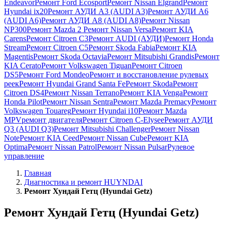
Endeavor
Ремонт Ford Ecosport
Ремонт Nissan Elgrand
Ремонт
Hyundai ix20
Ремонт АУДИ А3 (AUDI A3)
Ремонт АУДИ А6
(AUDI A6)
Ремонт АУДИ А8 (AUDI A8)
Ремонт Nissan
NP300
Ремонт Mazda 2
Ремонт Nissan Versa
Ремонт KIA
Carens
Ремонт Citroen C3
Ремонт AUDI (АУДИ)
Ремонт Honda
Stream
Ремонт Citroen C5
Ремонт Skoda Fabia
Ремонт KIA
Magentis
Ремонт Skoda Octavia
Ремонт Mitsubishi Grandis
Ремонт
KIA Cerato
Ремонт Volkswagen Tiguan
Ремонт Citroen
DS5
Ремонт Ford Mondeo
Ремонт и восстановление рулевых
реек
Ремонт Hyundai Grand Santa Fe
Ремонт Skoda
Ремонт
Citroen DS4
Ремонт Nissan Terrano
Ремонт KIA Venga
Ремонт
Honda Pilot
Ремонт Nissan Sentra
Ремонт Mazda Premacy
Ремонт
Volkswagen Touareg
Ремонт Hyundai i10
Ремонт Mazda
MPV
ремонт двигателя
Ремонт Citroen C-Elysee
Ремонт АУДИ
Q3 (AUDI Q3)
Ремонт Mitsubishi Challenger
Ремонт Nissan
Note
Ремонт KIA Ceed
Ремонт Nissan Cube
Ремонт KIA
Optima
Ремонт Nissan Patrol
Ремонт Nissan Pulsar
Рулевое
управление
Главная
Диагностика и ремонт HUYNDAI
Ремонт Хундай Гетц (Hyundai Getz)
Ремонт Хундай Гетц (Hyundai Getz)