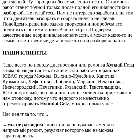
дизельный. Тут про цены бессмысленно писать. Стоимость
работ станет точной только после полной его диагностики с
разборкой. Не пугайтесь. Нам не интересно заработать на том,
чтоб двигатель разобрать и собрать ничего не сделав.
Подойдем к решению задачи творчески и попробуем его
починить с оптимизацией Ваших затрат. Подберем
качественные неоригинальные запчасти, а может какие-то не
самые ответственные детали можно и на разборках найти.
НАШИ КЛИЕНТЫ
Чаще всего по поводу диагностики или ремонта
Хундай Гетц
к нам обращаются те кто живет или работает в районах
ЮВАО города Москвы: Выхино-Жулебино, Капотня,
Кузьминки, Лефортово, Люблино, Марьино, Некрасовка,
Нижегородский, Печатники, Рязанский, Текстильщики,
Южнопортовый, но наши постоянные клиенты приезжают к
нам отовсюду, потому что недорого и качественно
отремонтировать
Hyundai Getz
, можно только у нас.
Нас ценят за то, что...
... мы не разводим
клиентов на ненужные замены и
напрасный ремонт, результат которого мы не можем
гарантировать.