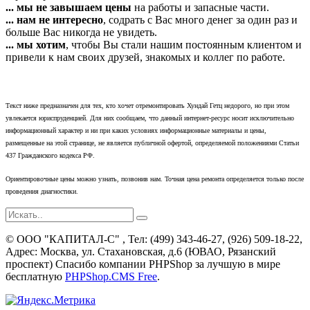
... мы не завышаем цены
на работы и запасные части.
... нам не интересно
, содрать с Вас много денег за один раз и
больше Вас никогда не увидеть.
... мы хотим
, чтобы Вы стали нашим постоянным клиентом и
привели к нам своих друзей, знакомых и коллег по работе.
Текст ниже предназначен для тех, кто хочет отремонтировать Хундай Гетц недорого, но при этом
увлекается юриспруденцией. Для них сообщаем, что данный интернет-ресурс носит исключительно
информационный характер и ни при каких условиях информационные материалы и цены,
размещенные на этой странице, не является публичной офертой, определяемой положениями Статьи
437 Гражданского кодекса РФ.
Ориентировочные цены можно узнать, позвонив нам. Точная цена ремонта определяется только после
проведения диагностики.
©
ООО "КАПИТАЛ-С"
, Тел:
(499) 343-46-27, (926) 509-18-22
,
Адрес:
Москва, ул. Стахановская, д.6 (ЮВАО, Рязанский
проспект)
Спасибо компании PHPShop за лучшую в мире
бесплатную
PHPShop.CMS Free
.